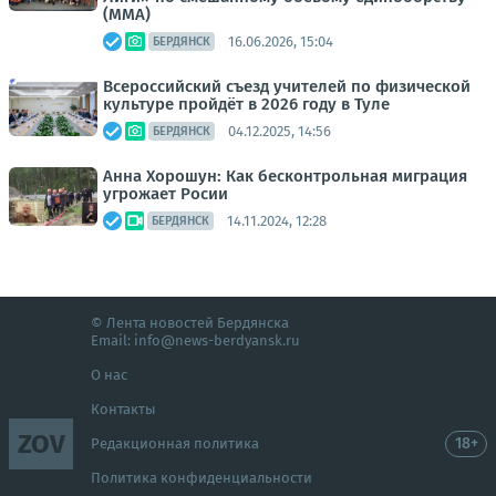
(ММА)
16.06.2026, 15:04
БЕРДЯНСК
Всероссийский съезд учителей по физической
культуре пройдёт в 2026 году в Туле
04.12.2025, 14:56
БЕРДЯНСК
Анна Хорошун: Как бесконтрольная миграция
угрожает Росии
14.11.2024, 12:28
БЕРДЯНСК
© Лента новостей Бердянска
Email:
info@news-berdyansk.ru
О нас
Контакты
ZOV
18+
Редакционная политика
Политика конфиденциальности