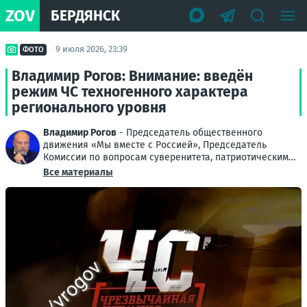
ZOV
БЕРДЯНСК
9 июля 2026, 23:39
ФОТО
Владимир Рогов: Внимание: введён
режим ЧС техногенного характера
регионального уровня
Владимир Рогов
- Председатель общественного
движения «Мы вместе с Россией», Председатель
Комиссии по вопросам суверенитета, патриотическим
проектам и поддержке ветеранов Общественной
Все материалы
палаты РФ