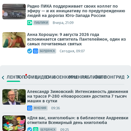
Радио ПИКА поддерживает своих коллег по
эфиру — и их инициативу по предупреждению
людей на дорогах Юго-Запада России
Вчера, 21:09
ПАБЛИКИ
Анна Хорошун: 9 августа 2026 года
вспоминается святитель Пантелеймон, один из
самых почитаемых святых
Сегодня, 09:07
БЕРДЯНСК
ЛЕНТА
ТОП
ОФИЦ.
ВИДЕО
СМИ
ВОЕНКОРЫ
МНЕНИЯ
ПАБЛИКИ
ФОТО
ЛОНГРИДЫ
Александр Зимовский: Интенсивность движения
на трассе Р-280 «Новороссия» достигла 7 тысяч
машин в сутки
09:36
МНЕНИЯ
«Для вас, книголюбы»: в библиотеке Андреевки
отметили Всемирный день книголюба
09:25
БЕРДЯНСК