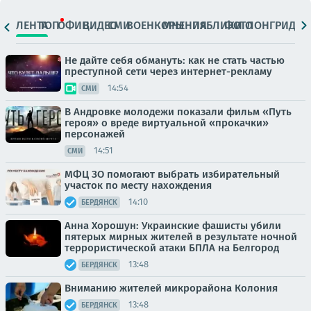
ЛЕНТА
ТОП
ОФИЦ.
ВИДЕО
СМИ
ВОЕНКОРЫ
МНЕНИЯ
ПАБЛИКИ
ФОТО
ЛОНГРИДЫ
Не дайте себя обмануть: как не стать частью
преступной сети через интернет-рекламу
14:54
СМИ
В Андровке молодежи показали фильм «Путь
героя» о вреде виртуальной «прокачки»
персонажей
14:51
СМИ
МФЦ ЗО помогают выбрать избирательный
участок по месту нахождения
14:10
БЕРДЯНСК
Анна Хорошун: Украинские фашисты убили
пятерых мирных жителей в результате ночной
террористической атаки БПЛА на Белгород
13:48
БЕРДЯНСК
Вниманию жителей микрорайона Колония
13:48
БЕРДЯНСК