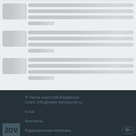
© Лента новостей Бердянска
Email:
info@news-berdyansk.ru
О нас
Контакты
ZOV
18+
Редакционная политика