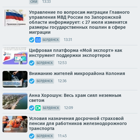
13:33
СМИ
Управление по вопросам миграции Главного
управления МВД России по Запорожской
области информирует: с 27 июля изменятся
размеры государственных пошлин в сфере
миграции
13:31
БЕРДЯНСК
Цифровая платформа «Мой экспорт» как
инструмент поддержки экспортеров
12:53
БЕРДЯНСК
Вниманию жителей микрорайона Колония
12:36
БЕРДЯНСК
Анна Хорошун: Весь храм сиял неземным
светом
12:09
БЕРДЯНСК
Условия назначения досрочной страховой
пенсии для работников железнодорожного
транспорта
11:45
БЕРДЯНСК