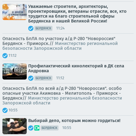
Уважаемые строители, архитекторы,
проектировщики, ветераны отрасли, все, кто
трудится на благо строительной сферы
Бердянска и нашей Великой России!
11:24
БЕРДЯНСК
Опасность БпЛА по участоку а/д Р-280 "Новороссия"
Бердянск - Приморск.//
Министерство региональной
безопасности Запорожской области
11:12
Профилактический кинолекторий в ДК села
Андровка
11:12
БЕРДЯНСК
Опасность БпЛА по всей а/д Р-280 "Новороссия". особо
опасные участки Акимовка - Мелитополь - Приморск -
Бердянск//
Министерство региональной безопасности
Запорожской области
10:55
Выбирай дело, которым можно гордиться!
10:55
БЕРДЯНСК