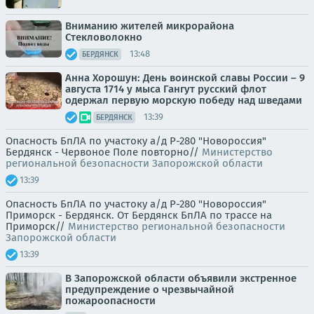
Вниманию жителей микрорайона
Стекловолокно
13:48
БЕРДЯНСК
Анна Хорошун: День воинской славы России – 9
августа 1714 у мыса Гангут русский флот
одержал первую морскую победу над шведами
13:39
БЕРДЯНСК
Опасность БпЛА по участоку а/д Р-280 "Новороссия"
Бердянск - Червоное Поле повторно//
Министерство
региональной безопасности Запорожской области
13:39
Опасность БпЛА по участоку а/д Р-280 "Новороссия"
Приморск - Бердянск. От Бердянск БпЛА по трассе на
Приморск//
Министерство региональной безопасности
Запорожской области
13:39
В Запорожской области объявили экстренное
предупреждение о чрезвычайной
пожароопасности