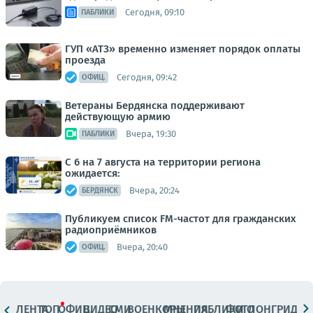
Сегодня, 09:10
ПАБЛИКИ
ГУП «АТЗ» временно изменяет порядок оплаты
проезда
Сегодня, 09:42
ОФИЦ.
Ветераны Бердянска поддерживают
действующую армию
Вчера, 19:30
ПАБЛИКИ
С 6 на 7 августа на территории региона
ожидается:
Вчера, 20:24
БЕРДЯНСК
Публикуем список FM-частот для гражданских
радиоприёмников
Вчера, 20:40
ОФИЦ.
ЛЕНТА
ТОП
ОФИЦ.
ВИДЕО
СМИ
ВОЕНКОРЫ
МНЕНИЯ
ПАБЛИКИ
ФОТО
ЛОНГРИДЫ