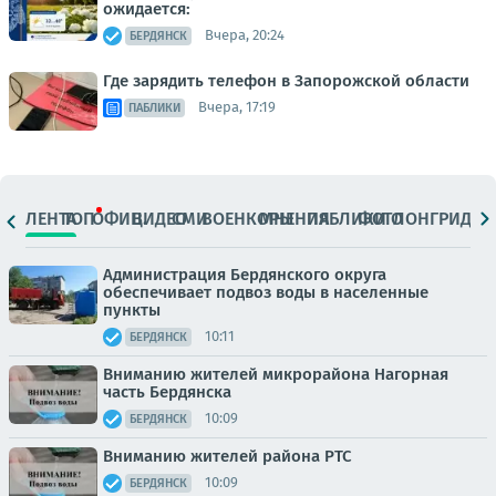
ожидается:
Вчера, 20:24
БЕРДЯНСК
Где зарядить телефон в Запорожской области
Вчера, 17:19
ПАБЛИКИ
ЛЕНТА
ТОП
ОФИЦ.
ВИДЕО
СМИ
ВОЕНКОРЫ
МНЕНИЯ
ПАБЛИКИ
ФОТО
ЛОНГРИДЫ
Администрация Бердянского округа
обеспечивает подвоз воды в населенные
пункты
10:11
БЕРДЯНСК
Вниманию жителей микрорайона Нагорная
часть Бердянска
10:09
БЕРДЯНСК
Вниманию жителей района РТС
10:09
БЕРДЯНСК