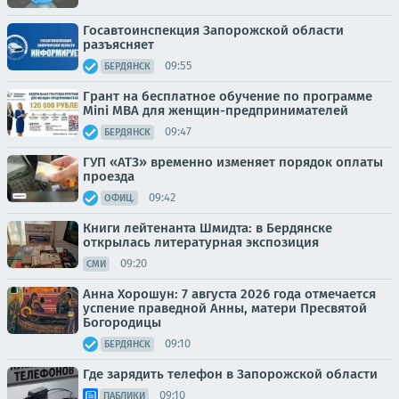
Госавтоинспекция Запорожской области
разъясняет
09:55
БЕРДЯНСК
Грант на бесплатное обучение по программе
Mini MBA для женщин-предпринимателей
09:47
БЕРДЯНСК
ГУП «АТЗ» временно изменяет порядок оплаты
проезда
09:42
ОФИЦ.
Книги лейтенанта Шмидта: в Бердянске
открылась литературная экспозиция
09:20
СМИ
Анна Хорошун: 7 августа 2026 года отмечается
успение праведной Анны, матери Пресвятой
Богородицы
09:10
БЕРДЯНСК
Где зарядить телефон в Запорожской области
09:10
ПАБЛИКИ