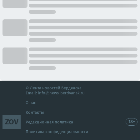
© Лента новостей Бердянска
Email:
info@news-berdyansk.ru
О нас
Контакты
ZOV
18+
Редакционная политика
Политика конфиденциальности