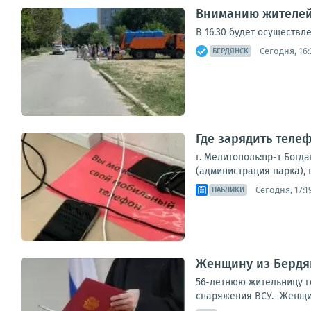
Вниманию жителей
В 16.30 будет осуществл
Сегодня, 16:
БЕРДЯНСК
Где зарядить теле
г. Мелитополь:пр-т Богд
(администрация парка), в
Сегодня, 17:1
ПАБЛИКИ
Женщину из Бердян
56-летнюю жительницу г
снаряжения ВСУ.- Женщин