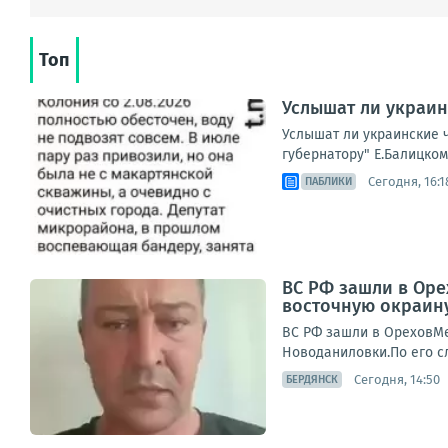
Топ
Услышат ли украин
Услышат ли украинские 
губернатору" Е.Балицком
Сегодня, 16:1
ПАБЛИКИ
ВС РФ зашли в Оре
восточную окраин
ВС РФ зашли в ОреховМес
Новоданиловки.По его сл
Сегодня, 14:50
БЕРДЯНСК