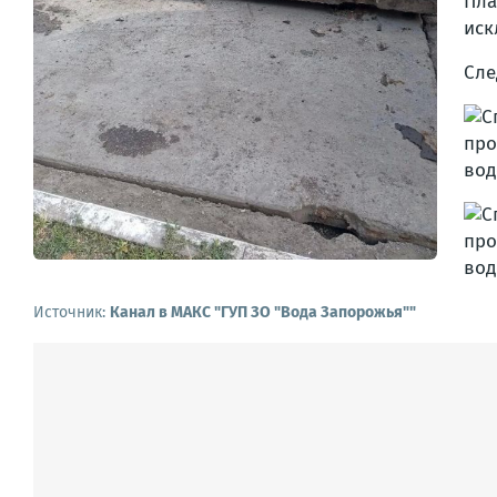
Пла
иск
Сле
Источник:
Канал в МАКС "ГУП ЗО "Вода Запорожья""