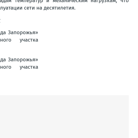
адам температур и механическим нагрузкам, что
луатации сети на десятилетия.
т