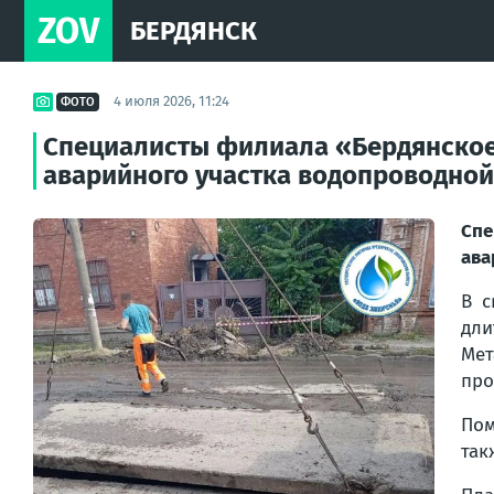
ZOV
БЕРДЯНСК
4 июля 2026, 11:24
ФОТО
Специалисты филиала «Бердянское
аварийного участка водопроводной с
Спе
ава
В с
дли
Ме
про
Пом
так