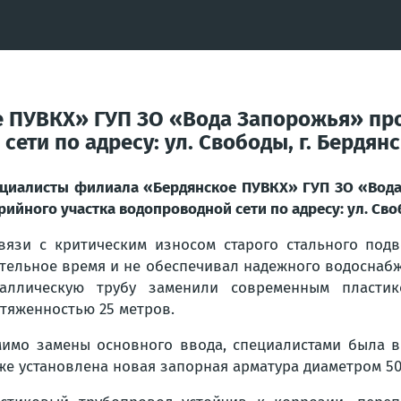
 ПУВКХ» ГУП ЗО «Вода Запорожья» про
ети по адресу: ул. Свободы, г. Бердян
циалисты филиала «Бердянское ПУВКХ» ГУП ЗО «Вода
рийного участка водопроводной сети по адресу: ул. Своб
вязи с критическим износом старого стального под
тельное время и не обеспечивал надежного водоснабж
таллическую трубу заменили современным пласти
тяженностью 25 метров.
имо замены основного ввода, специалистами была в
же установлена новая запорная арматура диаметром 50