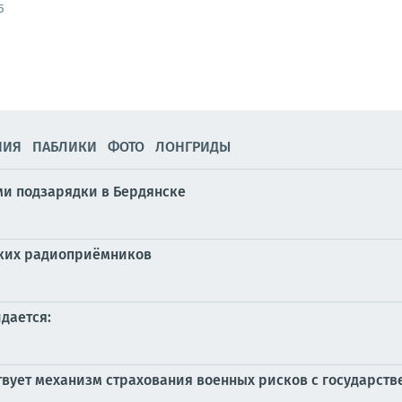
5
НИЯ
ПАБЛИКИ
ФОТО
ЛОНГРИДЫ
ми подзарядки в Бердянске
ских радиоприёмников
идается:
вует механизм страхования военных рисков с государст