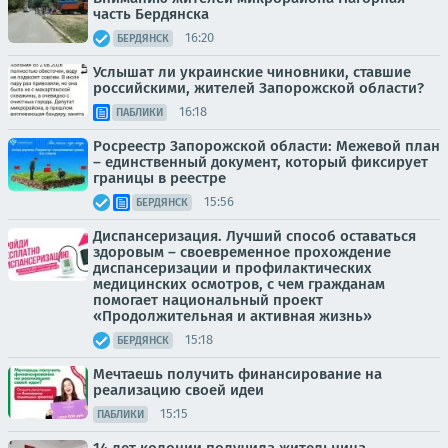
часть Бердянска
16:20
БЕРДЯНСК
Услышат ли украинские чиновники, ставшие
российскими, жителей Запорожской области?
16:18
ПАБЛИКИ
Росреестр Запорожской области: Межевой план
– единственный документ, который фиксирует
границы в реестре
15:56
БЕРДЯНСК
Диспансеризация. Лучший способ оставаться
здоровым – своевременное прохождение
диспансеризации и профилактических
медицинских осмотров, с чем гражданам
помогает национальный проект
«Продолжительная и активная жизнь»
15:18
БЕРДЯНСК
Мечтаешь получить финансирование на
реализацию своей идеи
15:15
ПАБЛИКИ
14 лет колонии получила жительница