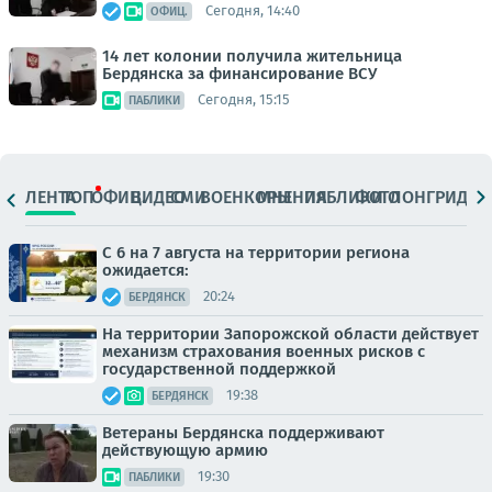
Сегодня, 14:40
ОФИЦ.
14 лет колонии получила жительница
Бердянска за финансирование ВСУ
Сегодня, 15:15
ПАБЛИКИ
ЛЕНТА
ТОП
ОФИЦ.
ВИДЕО
СМИ
ВОЕНКОРЫ
МНЕНИЯ
ПАБЛИКИ
ФОТО
ЛОНГРИДЫ
С 6 на 7 августа на территории региона
ожидается:
20:24
БЕРДЯНСК
На территории Запорожской области действует
механизм страхования военных рисков с
государственной поддержкой
19:38
БЕРДЯНСК
Ветераны Бердянска поддерживают
действующую армию
19:30
ПАБЛИКИ