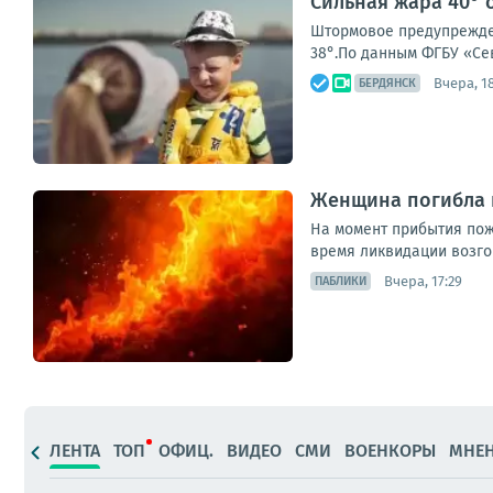
Сильная жара 40° 
Штормовое предупрежден
38°.По данным ФГБУ «Се
Вчера, 1
БЕРДЯНСК
Женщина погибла 
На момент прибытия пож
время ликвидации возго
Вчера, 17:29
ПАБЛИКИ
ЛЕНТА
ТОП
ОФИЦ.
ВИДЕО
СМИ
ВОЕНКОРЫ
МНЕ