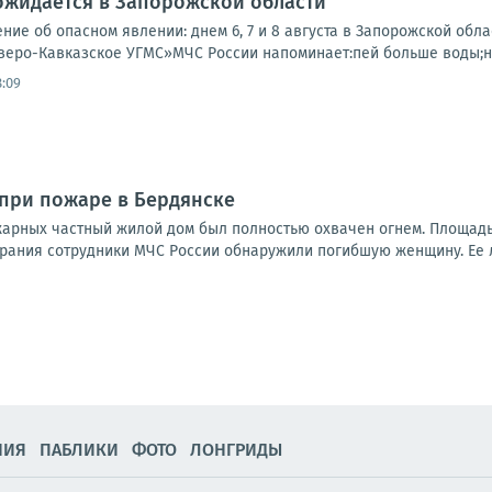
ожидается в Запорожской области
ие об опасном явлении: днем 6, 7 и 8 августа в Запорожской обл
веро-Кавказское УГМС»МЧС России напоминает:пей больше воды;но
8:09
при пожаре в Бердянске
арных частный жилой дом был полностью охвачен огнем. Площадь
рания сотрудники МЧС России обнаружили погибшую женщину. Ее л
НИЯ
ПАБЛИКИ
ФОТО
ЛОНГРИДЫ