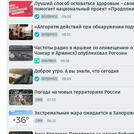
Лучший способ оставаться здоровым – св
помогает национальный проект «Продолжи
09:08
БЕРДЯНСК
«Алгоритм действий при обнаружении под
08:51
БЕРДЯНСК
Частоты радио в машине по оповещению о п
Чонгар и Армянск) опубликовал Рогозин
08:38
ПАБЛИКИ
Доброе утро. А вы знали, что сегодня
08:09
БЕРДЯНСК
Погода на новых территориях России
07:55
СМИ
Экстремальная жара ожидается в Запорожск
06:33
СМИ
Анна Хорошун: Помолимся за наших бойцов