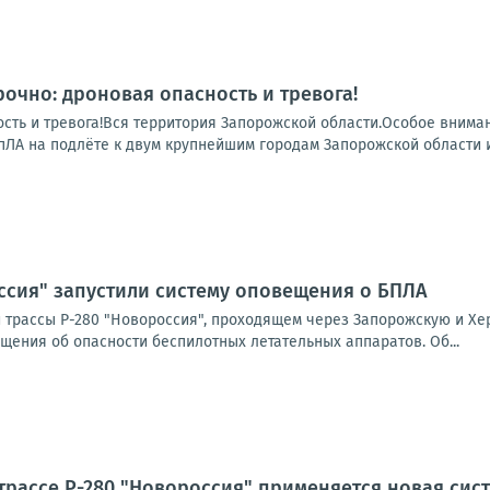
рочно: дроновая опасность и тревога!
ость и тревога!Вся территория Запорожской области.Особое вним
ЛА на подлёте к двум крупнейшим городам Запорожской области и 
ссия" запустили систему оповещения о БПЛА
 трассы Р-280 "Новороссия", проходящем через Запорожскую и Хе
щения об опасности беспилотных летательных аппаратов. Об...
трассе Р-280 "Новороссия" применяется новая си