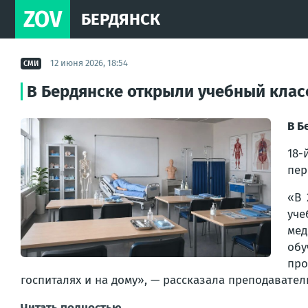
ZOV
БЕРДЯНСК
12 июня 2026, 18:54
СМИ
В Бердянске открыли учебный клас
В Б
18-
пер
«В 
уче
мед
обу
пр
госпиталях и на дому», — рассказала преподавате
Читать полностью