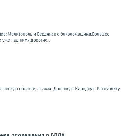
ание: Мелитополь и Бердянск с близлежащими.Большое
уже над ними.Дорогие...
рсонскую области, а также Донецкую Народную Республику,
стема оповещения о БПЛА