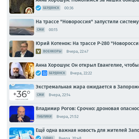
00:36
БЕРДЯНСК
На трассе "Новороссия" запустили систем
00:15
СМИ
Юрий Котенок: На трассе Р-280 "Новоросс
Вчера, 22:47
ВОЕНКОРЫ
Анна Хорошун: Он открыл Евангелие, чтобы 
Вчера, 22:22
БЕРДЯНСК
Экстремальная жара ожидается в Запорожск
Вчера, 22:14
СМИ
Владимир Рогов: Срочно: дроновая опасност
Вчера, 21:52
ПАБЛИКИ
Ещё одна важная новость для жителей Зап
Вчера, 20:48
ОФИЦ.