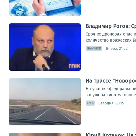
Владимир Рогов: С
Срочно: дроновая опасн
количество вражеских Бп
Вчера, 21:52
ПАБЛИКИ
На трассе "Новоро
На участке федеральной
запущена система опове
Сегодня, 00:15
СМИ
Юрий Котенок: На 