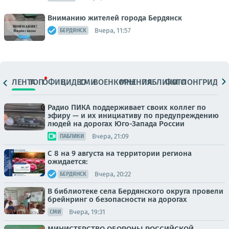
Вниманию жителей города Бердянск
Вчера, 11:57
БЕРДЯНСК
ЛЕНТА
ТОП
ОФИЦ.
ВИДЕО
СМИ
ВОЕНКОРЫ
МНЕНИЯ
ПАБЛИКИ
ФОТО
ЛОНГРИДЫ
Радио ПИКА поддерживает своих коллег по
эфиру — и их инициативу по предупреждению
людей на дорогах Юго-Запада России
Вчера, 21:09
ПАБЛИКИ
С 8 на 9 августа на территории региона
ожидается:
Вчера, 20:22
БЕРДЯНСК
В библиотеке села Бердянского округа провели
брейнринг о безопасности на дорогах
Вчера, 19:31
СМИ