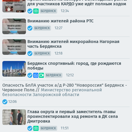
для участников КАРДО уже идёт полным ходом
12:34
БЕРДЯНСК
Вниманию жителей района РТС
12:27
БЕРДЯНСК
Вниманию жителей микрорайона Нагорная
часть Бердянска
12:18
БЕРДЯНСК
Бердянск спортивный: город, где рождаются
победы
12:12
БЕРДЯНСК
Опасность БпЛА участок а/д Р-280 "Новороссия" Бердянск -
Червоное Поле.//
Министерство региональной
безопасности Запорожской области
12:06
Глава округа и первый заместитель главы
проинспектировали ход ремонта в ДК села
Дмитровка
11:51
БЕРДЯНСК