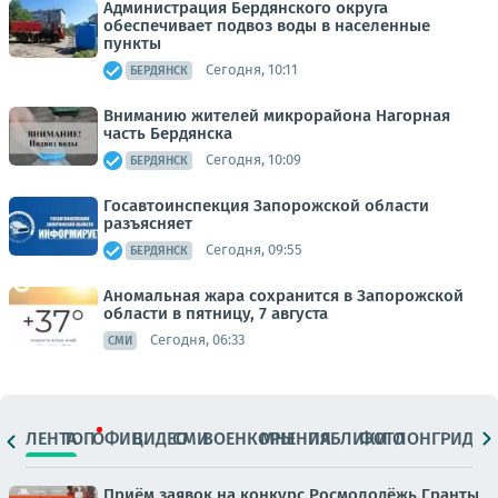
Администрация Бердянского округа
обеспечивает подвоз воды в населенные
пункты
Сегодня, 10:11
БЕРДЯНСК
Вниманию жителей микрорайона Нагорная
часть Бердянска
Сегодня, 10:09
БЕРДЯНСК
Госавтоинспекция Запорожской области
разъясняет
Сегодня, 09:55
БЕРДЯНСК
Аномальная жара сохранится в Запорожской
области в пятницу, 7 августа
Сегодня, 06:33
СМИ
ЛЕНТА
ТОП
ОФИЦ.
ВИДЕО
СМИ
ВОЕНКОРЫ
МНЕНИЯ
ПАБЛИКИ
ФОТО
ЛОНГРИДЫ
Приём заявок на конкурс Росмолодёжь.Гранты