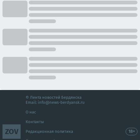
© Лента новостей Бердянска
Email:
info@news-berdyansk.ru
О нас
Контакты
ZOV
18+
Редакционная политика