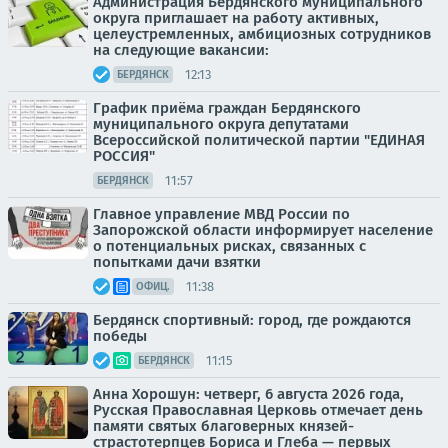
Администрация Бердянского муниципального
округа приглашает на работу активных,
целеустремленных, амбициозных сотрудников
на следующие вакансии:
12:13
БЕРДЯНСК
График приёма граждан Бердянского
муниципального округа депутатами
Всероссийской политической партии "ЕДИНАЯ
РОССИЯ"
11:57
БЕРДЯНСК
Главное управление МВД России по
Запорожской области информирует население
о потенциальных рисках, связанных с
попытками дачи взятки
11:38
ОФИЦ.
Бердянск спортивный: город, где рождаются
победы
11:15
БЕРДЯНСК
Анна Хорошун: четверг, 6 августа 2026 года,
Русская Православная Церковь отмечает день
памяти святых благоверных князей-
страстотерпцев Бориса и Глеба — первых