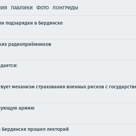
НИЯ
ПАБЛИКИ
ФОТО
ЛОНГРИДЫ
ми подзарядки в Бердянске
ских радиоприёмников
идается:
вует механизм страхования военных рисков с государст
твующую армию
в Бердянске прошел лекторий