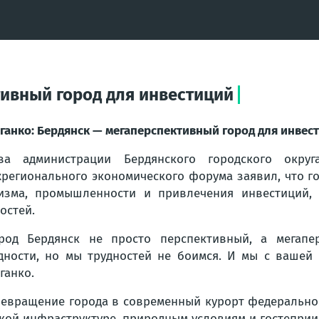
тивный город для инвестиций
ганко: Бердянск — мегаперспективный город для инвес
ава администрации Бердянского городского окр
регионального экономического форума заявил, что г
изма, промышленности и привлечения инвестиций, 
остей.
род Бердянск не просто перспективный, а мегапе
дности, но мы трудностей не боимся. И мы с вашей
ганко.
поевращение города в современный курорт федеральног
кой инфраструктуре, природным условиям и гостеприи