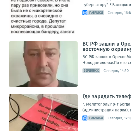
губернатору" Е.Балицком
Сегодня, 16:1
ПАБЛИКИ
ВС РФ зашли в Оре
восточную окраин
ВС РФ зашли в ОреховМес
Новоданиловки.По его сл
Сегодня, 14:50
БЕРДЯНСК
Где зарядить теле
г. Мелитополь:пр-т Богд
(администрация парка), в
Сегодня, 17:1
ПАБЛИКИ