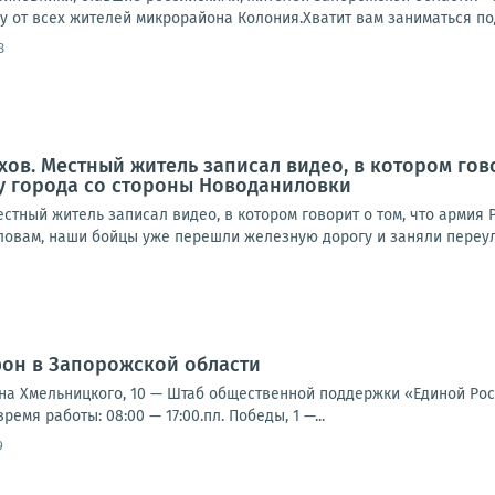
у от всех жителей микрорайона Колония.Хватит вам заниматься под
8
хов. Местный житель записал видео, в котором гово
у города со стороны Новоданиловки
тный житель записал видео, в котором говорит о том, что армия 
овам, наши бойцы уже перешли железную дорогу и заняли переулок
фон в Запорожской области
ана Хмельницкого, 10 — Штаб общественной поддержки «Единой Росси
ремя работы: 08:00 — 17:00.пл. Победы, 1 —...
9