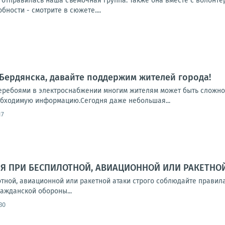
 отправилась наша съёмочная группа. Также она вместе с волонт
ности - смотрите в сюжете....
Бердянска, давайте поддержим жителей города!
еребоями в электроснабжении многим жителям может быть сложно 
обходимую информацию.Сегодня даже небольшая...
17
БЯ ПРИ БЕСПИЛОТНОЙ, АВИАЦИОННОЙ ИЛИ РАКЕТНОЙ
тной, авиационной или ракетной атаки строго соблюдайте правила
ажданской обороны...
30