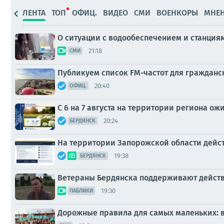
ЛЕНТА
ТОП
ОФИЦ.
ВИДЕО
СМИ
ВОЕНКОРЫ
МНЕ
О ситуации с водообеспечением и станция
21:18
СМИ
Публикуем список FM-частот для граждан
20:40
ОФИЦ.
С 6 на 7 августа на территории региона ож
20:24
БЕРДЯНСК
На территории Запорожской области дейст
19:38
БЕРДЯНСК
Ветераны Бердянска поддерживают дейс
19:30
ПАБЛИКИ
Дорожные правила для самых маленьких: 