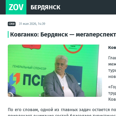
ZOV
БЕРДЯНСК
31 мая 2026, 14:39
СМИ
Ковганко: Бердянск — мегаперспек
Ков
Гл
меж
тур
нов
«Го
тру
Ков
По его словам, одной из главных задач остается 
привлекает внимание гостей благодаря туристичес