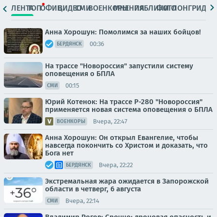
ЛЕНТА
ТОП
ОФИЦ.
ВИДЕО
СМИ
ВОЕНКОРЫ
МНЕНИЯ
ПАБЛИКИ
ФОТО
ЛОНГРИДЫ
Анна Хорошун: Помолимся за наших бойцов!
00:36
БЕРДЯНСК
На трассе "Новороссия" запустили систему
оповещения о БПЛА
00:15
СМИ
Юрий Котенок: На трассе Р-280 "Новороссия"
применяется новая система оповещения о БПЛА
Вчера, 22:47
ВОЕНКОРЫ
Анна Хорошун: Он открыл Евангелие, чтобы
навсегда покончить со Христом и доказать, что
Бога нет
Вчера, 22:22
БЕРДЯНСК
Экстремальная жара ожидается в Запорожской
области в четверг, 6 августа
Вчера, 22:14
СМИ