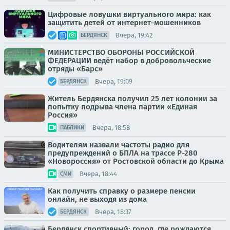
Цифровые ловушки виртуального мира: как
защитить детей от интернет-мошенников
Вчера, 19:42
БЕРДЯНСК
МИНИСТЕРСТВО ОБОРОНЫ РОССИЙСКОЙ
ФЕДЕРАЦИИ ведёт набор в добровольческие
отряды «Барс»
Вчера, 19:09
БЕРДЯНСК
Житель Бердянска получил 25 лет колонии за
попытку подрыва члена партии «Единая
Россия»
Вчера, 18:58
ПАБЛИКИ
Водителям назвали частоты радио для
предупреждений о БПЛА на трассе Р-280
«Новороссия» от Ростовской области до Крыма
Вчера, 18:44
СМИ
Как получить справку о размере пенсии
онлайн, не выходя из дома
Вчера, 18:37
БЕРДЯНСК
Бердянск спортивный: город, где рождаются