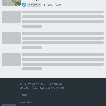
Вчера, 16:20
БЕРДЯНСК
© Лента новостей Бердянска
Email:
info@news-berdyansk.ru
О нас
Контакты