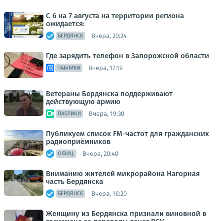
С 6 на 7 августа на территории региона
ожидается:
Вчера, 20:24
БЕРДЯНСК
Где зарядить телефон в Запорожской области
Вчера, 17:19
ПАБЛИКИ
Ветераны Бердянска поддерживают
действующую армию
Вчера, 19:30
ПАБЛИКИ
Публикуем список FM-частот для гражданских
радиоприёмников
Вчера, 20:40
ОФИЦ.
Вниманию жителей микрорайона Нагорная
часть Бердянска
Вчера, 16:20
БЕРДЯНСК
Женщину из Бердянска признали виновной в