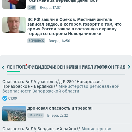
госизмене за переводы денег ВСУ
Вчера, 17:07
СМИ
ВС РФ зашли в Орехов. Местный житель
записал видео, в котором говорит о том, что
армия России зашла в восточную окраину
города со стороны Новоданиловки
Вчера, 14:50
БЕРДЯНСК
ЛЕНТА
ТОП
ОФИЦ.
ВИДЕО
СМИ
ВОЕНКОРЫ
МНЕНИЯ
ПАБЛИКИ
ФОТО
ЛОНГРИДЫ
Опасность БпЛА участок а/д Р-280 "Новороссия"
Приазовское - Бердянск//
Министерство региональной
безопасности Запорожской области
01:09
Дроновая опасность и тревога!
Вчера, 23:22
ПАБЛИКИ
Опасность БпЛА Бердянский район//
Министерство