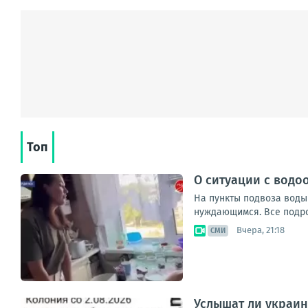
Топ
О ситуации с водо
На пункты подвоза воды
нуждающимся. Все подроб
Вчера, 21:18
СМИ
Услышат ли украин