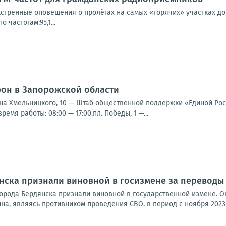
кстренные оповещения о пролётах на самых «горячих» участках до
 частотам:95,1...
фон в Запорожской области
ана Хмельницкого, 10 — Штаб общественной поддержки «Единой Росси
ремя работы: 08:00 — 17:00.пл. Победы, 1 —...
ска признали виновной в госизмене за переводы 
орода Бердянска признали виновной в государственной измене. О
а, являясь противником проведения СВО, в период с ноября 2023 