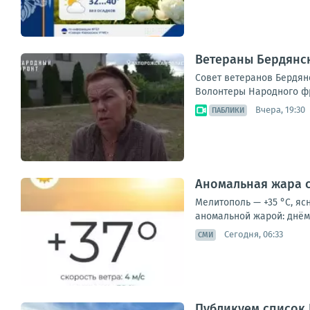
Ветераны Бердянс
Совет ветеранов Бердян
Волонтеры Народного фро
Вчера, 19:30
ПАБЛИКИ
Аномальная жара с
Мелитополь — +35 °С, яс
аномальной жарой: днём 
Сегодня, 06:33
СМИ
Публикуем список