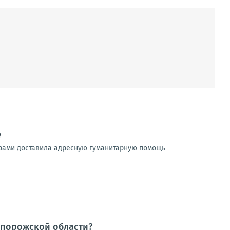
е
ерами доставила адресную гуманитарную помощь
апорожской области?