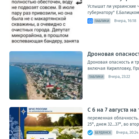
Услышат ли украинские 
губернатору" Е.Балицком
Вчера, 16:18
ПАБЛИКИ
Дроновая опасност
Дроновая опасность и т
включая Кирилловку, Пр
Вчера, 23:22
ПАБЛИКИ
С 6 на 7 августа н
переменная облачность. 
25°, днем 32…37°, во вт
Вчера, 20:24
БЕРДЯНСК