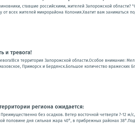
чиновники, ставшие российскими, жителей Запорожской области? "
у от всех жителей микрорайона Колония.Хватит вам заниматься под
ь и тревога!
ревога!Вся территория Запорожской области.Особое внимание: Ме
иазовское, Приморск и Бердянск.Большое количество вражеских БпЛ
а территории региона ожидается:
Преимущественно без осадков. Ветер восточной четверти 7-12 м/с
орой половине дня сильная жара 40°, в прибрежных районах 38°.Под