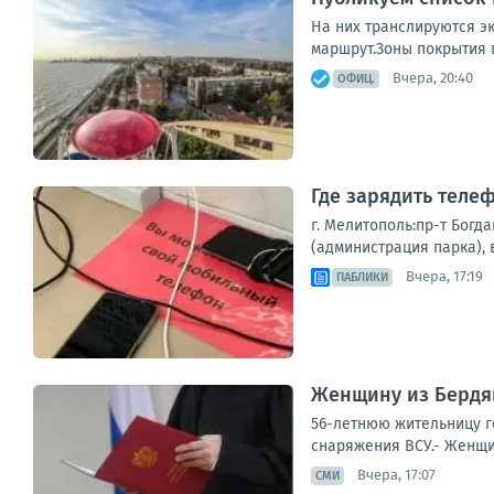
На них транслируются э
маршрут.Зоны покрытия по
Вчера, 20:40
ОФИЦ.
Где зарядить теле
г. Мелитополь:пр-т Богд
(администрация парка), в
Вчера, 17:19
ПАБЛИКИ
Женщину из Бердян
56-летнюю жительницу г
снаряжения ВСУ.- Женщин
Вчера, 17:07
СМИ