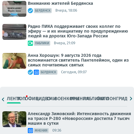
Вниманию жителей Бердянска
Вчера, 18:06
БЕРДЯНСК
Радио ПИКА поддерживает своих коллег по
эфиру — и их инициативу по предупреждению
людей на дорогах Юго-Запада России
Вчера, 21:09
ПАБЛИКИ
Анна Хорошун: 9 августа 2026 года
вспоминается святитель Пантелеймон, один из
самых почитаемых святых
Сегодня, 09:07
БЕРДЯНСК
ЛЕНТА
ТОП
ОФИЦ.
ВИДЕО
СМИ
ВОЕНКОРЫ
МНЕНИЯ
ПАБЛИКИ
ФОТО
ЛОНГРИДЫ
Александр Зимовский: Интенсивность движения
на трассе Р-280 «Новороссия» достигла 7 тысяч
машин в сутки
09:36
МНЕНИЯ