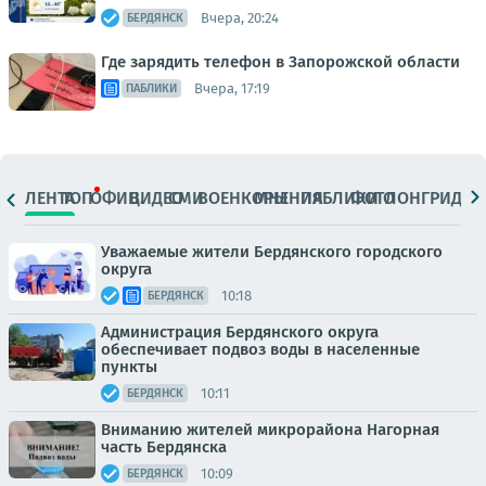
Вчера, 20:24
БЕРДЯНСК
Где зарядить телефон в Запорожской области
Вчера, 17:19
ПАБЛИКИ
ЛЕНТА
ТОП
ОФИЦ.
ВИДЕО
СМИ
ВОЕНКОРЫ
МНЕНИЯ
ПАБЛИКИ
ФОТО
ЛОНГРИДЫ
Уважаемые жители Бердянского городского
округа
10:18
БЕРДЯНСК
Администрация Бердянского округа
обеспечивает подвоз воды в населенные
пункты
10:11
БЕРДЯНСК
Вниманию жителей микрорайона Нагорная
часть Бердянска
10:09
БЕРДЯНСК