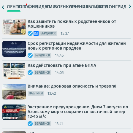
ЛЕНТА
ТОП
ОФИЦ.
ВИДЕО
СМИ
ВОЕНКОРЫ
МНЕНИЯ
ПАБЛИКИ
ФОТО
ЛОНГРИДЫ
Как защитить пожилых родственников от
мошенников
15:27
БЕРДЯНСК
Срок регистрации недвижимости для жителей
новых регионов продлен
14:45
БЕРДЯНСК
Как действовать при атаке БПЛА
14:05
БЕРДЯНСК
Внимание: дроновая опасность и тревога!
13:42
ПАБЛИКИ
Экстренное предупреждение. Днем 7 августа по
Азовскому морю сохранится восточный ветер
12-15 м/с
13:41
БЕРДЯНСК