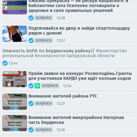
«Жизнь прекрасна — не рискуй напрасно!»: в
библиотеке села Осипенко поговорили о
здоровье и силе правильных решений
13:38
БЕРДЯНСК
Подтягивайся во двор и найди спортплощадку
рядом с домом!
12:57
БЕРДЯНСК
Опасность БпЛА по Бердянскому району//
Министерство
региональной безопасности Запорожской области
12:44
Приём заявок на конкурс Росмолодёжь.Гранты
для участников КАРДО уже идёт полным ходом
12:34
БЕРДЯНСК
Вниманию жителей района РТС
12:27
БЕРДЯНСК
Вниманию жителей микрорайона Нагорная
часть Бердянска
12:18
БЕРДЯНСК