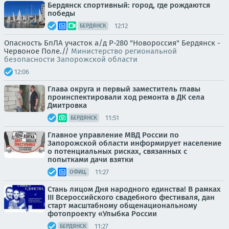
Бердянск спортивный: город, где рождаются
победы
12:12
БЕРДЯНСК
Опасность БпЛА участок а/д Р-280 "Новороссия" Бердянск -
Червоное Поле.//
Министерство региональной
безопасности Запорожской области
12:06
Глава округа и первый заместитель главы
проинспектировали ход ремонта в ДК села
Дмитровка
11:51
БЕРДЯНСК
Главное управление МВД России по
Запорожской области информирует население
о потенциальных рисках, связанных с
попытками дачи взятки
11:27
ОФИЦ.
Стань лицом Дня народного единства! В рамках
III Всероссийского свадебного фестиваля, дан
старт масштабному общенациональному
фотопроекту «Улыбка России
11:27
БЕРДЯНСК