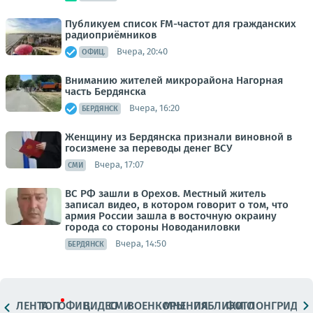
Публикуем список FM-частот для гражданских
радиоприёмников
Вчера, 20:40
ОФИЦ.
Вниманию жителей микрорайона Нагорная
часть Бердянска
Вчера, 16:20
БЕРДЯНСК
Женщину из Бердянска признали виновной в
госизмене за переводы денег ВСУ
Вчера, 17:07
СМИ
ВС РФ зашли в Орехов. Местный житель
записал видео, в котором говорит о том, что
армия России зашла в восточную окраину
города со стороны Новоданиловки
Вчера, 14:50
БЕРДЯНСК
ЛЕНТА
ТОП
ОФИЦ.
ВИДЕО
СМИ
ВОЕНКОРЫ
МНЕНИЯ
ПАБЛИКИ
ФОТО
ЛОНГРИДЫ