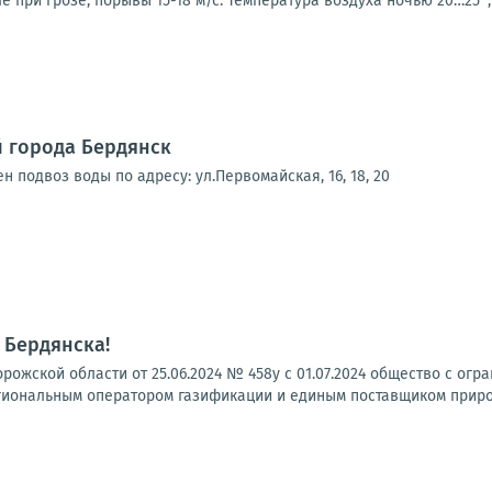
е при грозе, порывы 15-18 м/с. Температура воздуха ночью 20…25°, 
 города Бердянск
н подвоз воды по адресу: ул.Первомайская, 16, 18, 20
 Бердянска!
рожской области от 25.06.2024 № 458у с 01.07.2024 общество с о
иональным оператором газификации и единым поставщиком природн