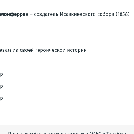
Монферран
– создатель Исаакиевского собора (1858)
азам из своей героической истории
Подписывайтесь на наши каналы в МАКС и Telegram