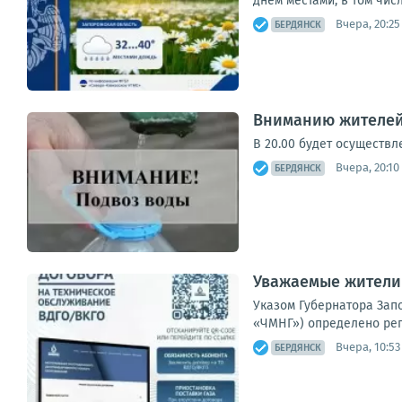
днем местами, в том числ
Вчера, 20:25
БЕРДЯНСК
Вниманию жителей
В 20.00 будет осуществле
Вчера, 20:10
БЕРДЯНСК
Уважаемые жители
Указом Губернатора Запо
«ЧМНГ») определено рег
Вчера, 10:53
БЕРДЯНСК