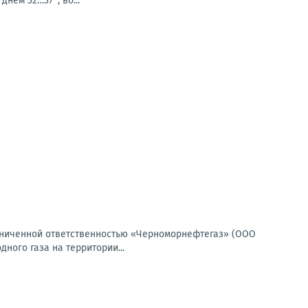
днем 32…37°, во...
граниченной ответственностью «Черноморнефтегаз» (ООО
ого газа на территории...