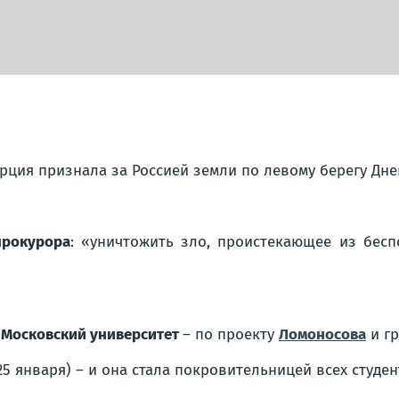
урция признала за Россией земли по левому берегу Дне
прокурора
:
«уничтожить зло, проистекающее из беспо
Московский университет
– по проекту
Ломоносова
и г
25 января) – и она стала покровительницей всех студе