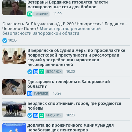
Ветераны Бердянска готовятся плести
маскировочные сети для бойцов
11:00
ПАБЛИКИ
Опасность БпЛА участок а/д Р-280 "Новороссия" Бердянск -
Червоное Поле//
Министерство региональной
безопасности Запорожской области
10:35
В Бердянске обсудили меры по профилактике
подростковой преступности и рассмотрели
случай употребления наркотиков
несовершеннолетней
10:30
БЕРДЯНСК
Где зарядить телефоны в Запорожской
области?
10:24
ПАБЛИКИ
Бердянск спортивный: город, где рождаются
победы
10:23
БЕРДЯНСК
Доплата до прожиточного минимума для
неработающих пенсионеров