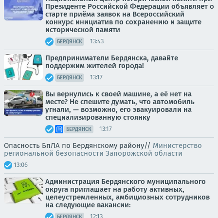
Президенте Российской Федерации объявляет о
старте приёма заявок на Всероссийский
конкурс инициатив по сохранению и защите
исторической памяти
13:43
БЕРДЯНСК
Предприниматели Бердянска, давайте
поддержим жителей города!
13:17
БЕРДЯНСК
Вы вернулись к своей машине, а её нет на
месте? Не спешите думать, что автомобиль
угнали, — возможно, его эвакуировали на
специализированную стоянку
13:17
БЕРДЯНСК
Опасность БпЛА по Бердянскому району//
Министерство
региональной безопасности Запорожской области
13:06
Администрация Бердянского муниципального
округа приглашает на работу активных,
целеустремленных, амбициозных сотрудников
на следующие вакансии:
12:13
БЕРДЯНСК