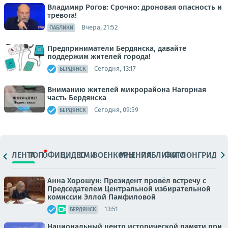
Владимир Рогов: Срочно: дроновая опасность и
тревога!
Вчера, 21:52
ПАБЛИКИ
Предприниматели Бердянска, давайте
поддержим жителей города!
Сегодня, 13:17
БЕРДЯНСК
Вниманию жителей микрорайона Нагорная
часть Бердянска
Сегодня, 09:59
БЕРДЯНСК
ЛЕНТА
ТОП
ОФИЦ.
ВИДЕО
СМИ
ВОЕНКОРЫ
МНЕНИЯ
ПАБЛИКИ
ФОТО
ЛОНГРИДЫ
Анна Хорошун: Президент провёл встречу с
Председателем Центральной избирательной
комиссии Эллой Памфиловой
13:51
БЕРДЯНСК
Национальный центр исторической памяти при