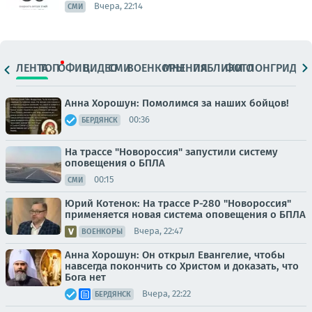
Вчера, 22:14
СМИ
ЛЕНТА
ТОП
ОФИЦ.
ВИДЕО
СМИ
ВОЕНКОРЫ
МНЕНИЯ
ПАБЛИКИ
ФОТО
ЛОНГРИДЫ
Анна Хорошун: Помолимся за наших бойцов!
00:36
БЕРДЯНСК
На трассе "Новороссия" запустили систему
оповещения о БПЛА
00:15
СМИ
Юрий Котенок: На трассе Р-280 "Новороссия"
применяется новая система оповещения о БПЛА
Вчера, 22:47
ВОЕНКОРЫ
Анна Хорошун: Он открыл Евангелие, чтобы
навсегда покончить со Христом и доказать, что
Бога нет
Вчера, 22:22
БЕРДЯНСК